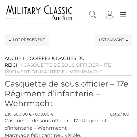
Skip
Panneau de gestion des cookies
to
Tog
content
nav
← LOT PRÉCÉDENT
LOT SUIVANT →
ACCUEIL
/
COIFFES & DAGUES DU
REICH
/ CASQUETTE DE SOUS OFFICIER – 17E
RÉGIMENT D’INFANTERIE – WEHRMACHT
Casquette de sous officier – 17e
Régiment d’infanterie –
Wehrmacht
Est : 600,00 € - 800,00 €
Lot 2 / 180
Casquette de sous officier – 17e Régiment
d’infanterie – Wehrmacht
Marquage fabricant peu visible.