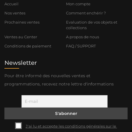
Accueil
Mon compte
Nos ventes
Comment enchérir ?
Prochaines ventes
Evaluation de vos objets et
collections
Ventes au Center
A propos de nous
Conditions de paiement
FAQ / SUPPORT
Newsletter
Pour être informé des nouvelles ventes et
programmations, recevez notre lettre d'informations
J'ai lu et accepte les conditions générales sur le 