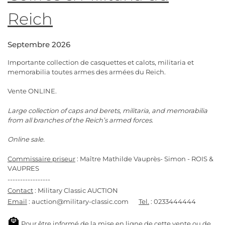
Reich
Septembre 2026
Importante collection de casquettes et calots, militaria et
memorabilia toutes armes des armées du Reich.
Vente ONLINE.
Large collection of caps and berets, militaria, and memorabilia
from all branches of the Reich’s armed forces.
Online sale.
Commissaire priseur
: Maître Mathilde Vauprès- Simon - ROIS &
VAUPRES
-----------------
Contact
: Military Classic AUCTION
Email
: auction@military-classic.com
Tel.
: 0233444444
Pour être informé de la mise en ligne de cette vente ou de