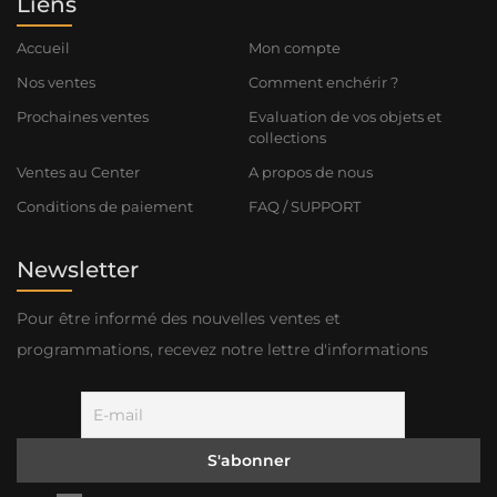
Liens
Accueil
Mon compte
Nos ventes
Comment enchérir ?
Prochaines ventes
Evaluation de vos objets et
collections
Ventes au Center
A propos de nous
Conditions de paiement
FAQ / SUPPORT
Newsletter
Pour être informé des nouvelles ventes et
programmations, recevez notre lettre d'informations