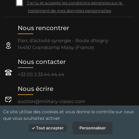
J'ai lu et accepte les conditions générales sur le 
traitement de mes données personnelles
Nous rencontrer
Parc d'activité synergie - Route d'Isigny
14450 Grandcamp Maisy (France)
Nous contacter
+33 (0) 2.33.44.44.44
Nous écrire
auction@military-classic.com
Ce site utilise des cookies et vous donne le contrôle sur ceux
Mentions légales
Politique de protection des données
que vous souhaitez activer
CGV
CGU
Tout accepter
Personnaliser