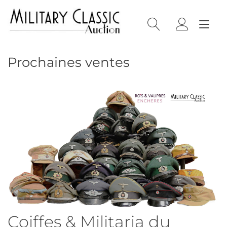
Skip
Panneau de gestion des cookies
to
Tog
content
nav
Prochaines ventes
Coiffes & Militaria du