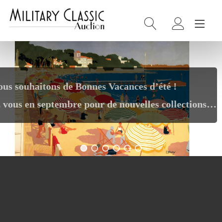
Skip
Panneau de gestion des cookies
to
Tog
content
nav
ous souhaitons de Bonnes Vacances d’été !
 vous en septembre pour de nouvelles collections…