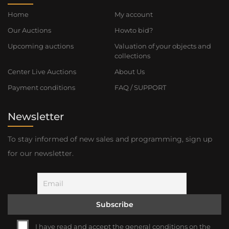
Home
My account
Our Auctions
Howto bid?
Upcoming auctions
Valuation of your objects and
collections
Center Live Auctions
About Us
Payment conditions
FAQ / SUPPORT
Newsletter
To stay informed of new sales and programming, sign up
for our newsletter.
I have read and accept the general conditions on the 